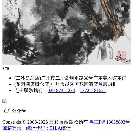
出关图
(二沙岛总店)广州市二沙岛烟雨路38号广东美术馆东门
(花园酒店概念店)广州市越秀区花园酒店首层T铺
点击联系我们：
020-87351283
13725181621
关注公众号
Copyright © 2003-2023 三彩画廊 版权所有
粤ICP备13038803号
邮箱登录
统计代码：51LA统计