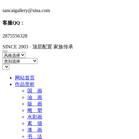
sancaigallery@sina.com
客服QQ：
2875556328
SINCE 2003
·
顶层配置 家族传承
网站首页
作品赏析
国 画
油 画
版 画
雕 塑
水彩画
素 描
漆 画
书 法