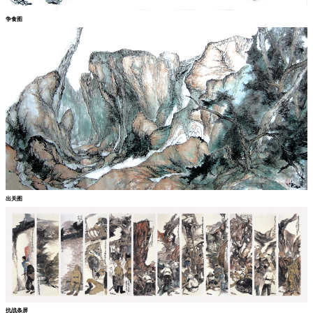
争食图
出关图
抗战条屏