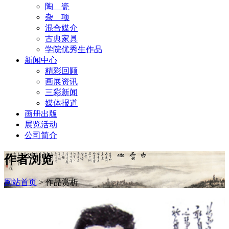
陶 瓷
杂 项
混合媒介
古典家具
学院优秀生作品
新闻中心
精彩回顾
画展资讯
三彩新闻
媒体报道
画册出版
展览活动
公司简介
作者浏览
网站首页
>
作品赏析