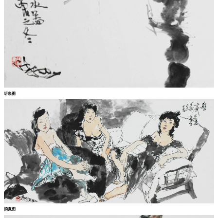
听泉图
消夏图