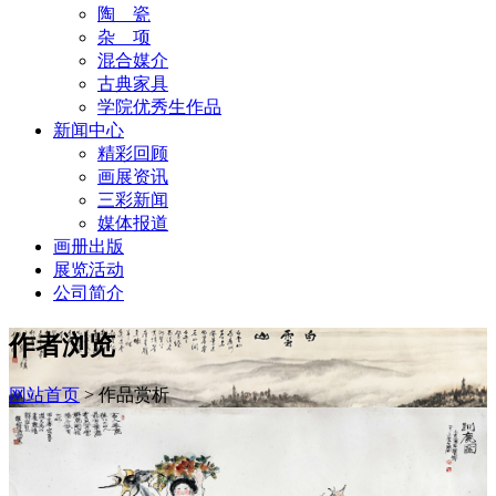
陶 瓷
杂 项
混合媒介
古典家具
学院优秀生作品
新闻中心
精彩回顾
画展资讯
三彩新闻
媒体报道
画册出版
展览活动
公司简介
作者浏览
网站首页
>
作品赏析