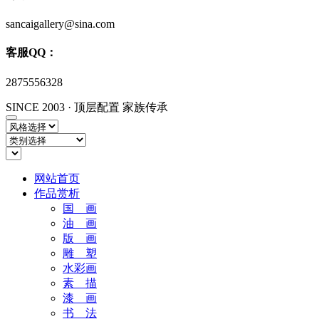
sancaigallery@sina.com
客服QQ：
2875556328
SINCE 2003
·
顶层配置 家族传承
网站首页
作品赏析
国 画
油 画
版 画
雕 塑
水彩画
素 描
漆 画
书 法