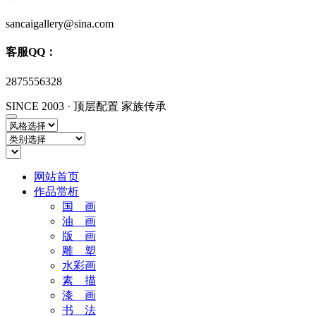
sancaigallery@sina.com
客服QQ：
2875556328
SINCE 2003
·
顶层配置 家族传承
网站首页
作品赏析
国 画
油 画
版 画
雕 塑
水彩画
素 描
漆 画
书 法