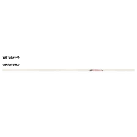
芭蕉花湿梦中香