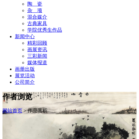
陶 瓷
杂 项
混合媒介
古典家具
学院优秀生作品
新闻中心
精彩回顾
画展资讯
三彩新闻
媒体报道
画册出版
展览活动
公司简介
作者浏览
网站首页
>
作品赏析