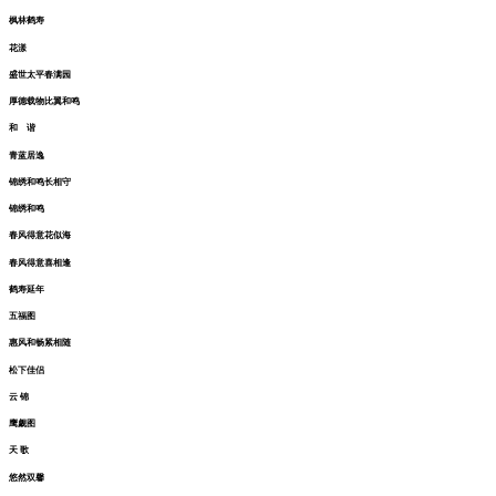
浮岚暖翠
蒹葭白鹭
春江水暖