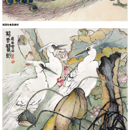
南国珍禽意缠绵