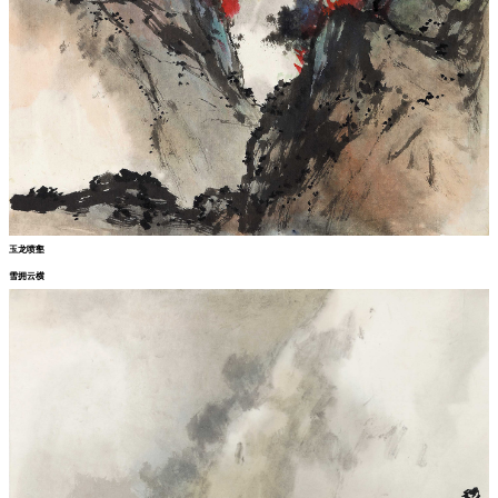
玉龙喷壑
雪拥云横