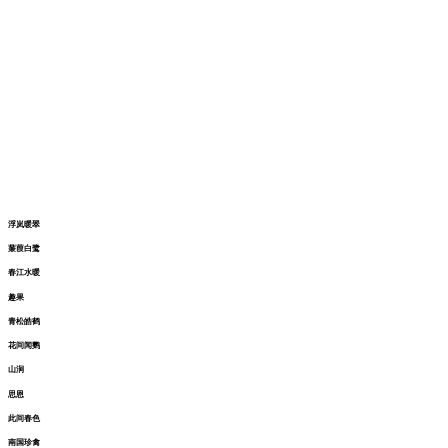
锦绣和鸣望舒荷