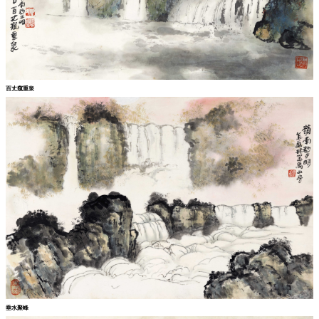
百丈窥重泉
垂水聚峰