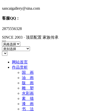
sancaigallery@sina.com
客服QQ：
2875556328
SINCE 2003
·
顶层配置 家族传承
网站首页
作品赏析
国 画
油 画
版 画
雕 塑
水彩画
素 描
漆 画
书 法