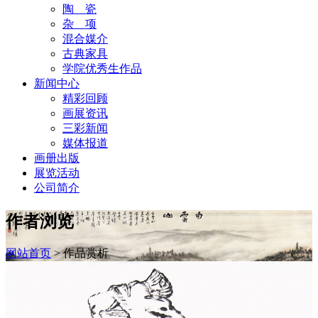
陶 瓷
杂 项
混合媒介
古典家具
学院优秀生作品
新闻中心
精彩回顾
画展资讯
三彩新闻
媒体报道
画册出版
展览活动
公司简介
作者浏览
网站首页
>
作品赏析