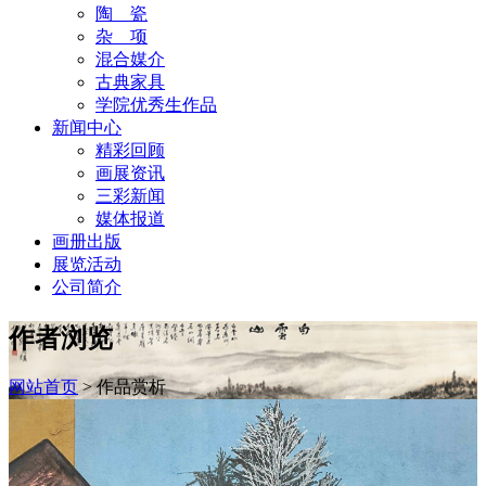
陶 瓷
杂 项
混合媒介
古典家具
学院优秀生作品
新闻中心
精彩回顾
画展资讯
三彩新闻
媒体报道
画册出版
展览活动
公司简介
作者浏览
网站首页
>
作品赏析