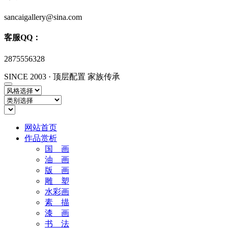
sancaigallery@sina.com
客服QQ：
2875556328
SINCE 2003
·
顶层配置 家族传承
网站首页
作品赏析
国 画
油 画
版 画
雕 塑
水彩画
素 描
漆 画
书 法