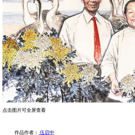
点击图片可全屏查看
作品作者：
伍启中